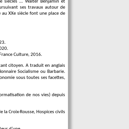
IXe siècles … Walter Benjamin et
oursuivant ses travaux autour de
le au XXe siècle font une place de
23.
2020.
-France Culture, 2016.
tant citoyen. A traduit en anglais
ionnaire Socialisme ou Barbarie.
onomie sous toutes ses facettes,
informatisation de nos vies) depuis
 la Croix-Rousse, Hospices civils
uteur d’une