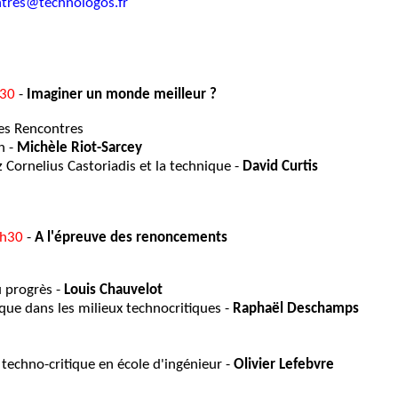
tres@technologos.fr
h30
-
Imaginer un monde meilleur ?
des Rencontres
n -
Michèle Riot-Sarcey
z Cornelius Castoriadis et la technique -
David Curtis
7h30
-
A l'épreuve des renoncements
u progrès -
Louis Chauvelot
que dans les milieux technocritiques -
Raphaël Deschamps
techno-critique en école d'ingénieur -
Olivier Lefebvre