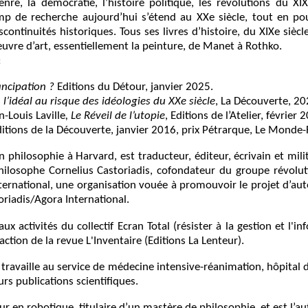
genre, la démocratie, l’histoire politique, les révolutions du X
hamp de recherche aujourd’hui s’étend au XXe siècle, tout en p
iscontinuités historiques. Tous ses livres d’histoire, du XIXe sièc
’œuvre d’art, essentiellement la peinture, de Manet à Rothko.
:
ncipation ?
Editions du Détour, janvier 2025.
l’idéal au risque des idéologies du XXe siècle
, La Découverte, 20
n-Louis Laville
, Le Réveil de l’utopie
, Editions de l’Atelier, février 
ditions de la Découverte, janvier 2016, prix Pétrarque, Le Monde
 philosophie à Harvard, est traducteur, éditeur, écrivain et mili
ilosophe Cornelius Castoriadis, cofondateur du groupe révolut
ernational, une organisation vouée à promouvoir le projet d’aut
oriadis/Agora International.
aux activités du collectif Ecran Total (résister à la gestion et l'
ion de la revue L'Inventaire (Editions La Lenteur).
ravaille au service de médecine intensive-réanimation, hôpital de
urs publications scientifiques.
ur en robotique, titulaire d’un mastère de philosophie, et est l’a