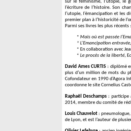
sur le féminisme, l’utopie, le 
l’écriture de l’histoire. Son c
l’utopie, l’émancipation et les d
premier plan à l’historicité de l
Parmi ses livres les plus récents 
*
Mais où est passée l’Ema
* L’Emancipation entravée, 
* En collaboration avec Jea
*
Le procès de la liberté
, E
David Ames CURTIS
: diplômé en
plus d’un million de mots du ph
Cofondateur en 1990 d’Agora Int
coordonne le site Cornelius Cast
Raphaël Deschamps
: participe 
2014, membre du comité de rédact
Louis Chauvelot
: pneumologue, t
de Lyon, et est l’auteur de plusie
Olivier Lefebvre
: ancien ingénie