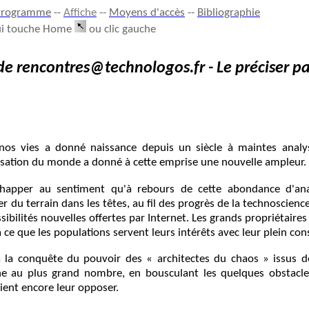
Programme
--
Affiche
--
Moyens d'accès
--
Bibliographie
pui touche Home
ou clic gauche
 de rencontres@technologos.fr - Le préciser p
nos vies a donné naissance depuis un siècle à maintes analyse
isation du monde a donné à cette emprise une nouvelle ampleur.
'échapper au sentiment qu'à rebours de cette abondance d'ana
r du terrain dans les têtes, au fil des progrès de la technoscienc
sibilités nouvelles offertes par Internet. Les grands propriétair
 à ce que les populations servent leurs intérêts avec leur plein c
 la conquête du pouvoir des « architectes du chaos » issus de 
ne au plus grand nombre, en bousculant les quelques obstacles
ient encore leur opposer.