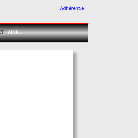
Adhérent.e
CT
AIDE...