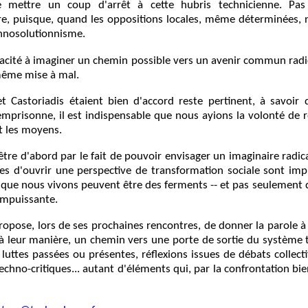
mettre un coup d'arrêt à cette hubris technicienne. Pas
e, puisque, quand les oppositions locales, même déterminées, n
echnosolutionnisme.
apacité à imaginer un chemin possible vers un avenir commun rad
même mise à mal.
 et Castoriadis étaient bien d'accord reste pertinent, à savoi
emprisonne, il est indispensable que nous ayions la volonté de 
t les moyens.
tre d'abord par le fait de pouvoir envisager un imaginaire rad
bles d'ouvrir une perspective de transformation sociale sont im
i que nous vivons peuvent être des ferments -- et pas seulemen
 impuissante.
opose, lors de ses prochaines rencontres, de donner la parole à
à leur manière, un chemin vers une porte de sortie du système t
uttes passées ou présentes, réflexions issues de débats collectifs
chno-critiques... autant d'éléments qui, par la confrontation bie