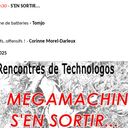
2h30
-
S'EN SORTIR...
ine de batteries
- Tomjo
s, offensifs ! -
Corinne Morel-Darleux
2025